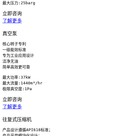
最大压力:25barg
立即咨询
了解更多
真空泵
核心转子专利

一级能效标准

专为工业应用设计

洁净无油

简单高效更可靠

最大功率:37kW 

最大流量:1440m³/hr

极限真空度:1Pa
立即咨询
了解更多
往复式压缩机
产品设计遵循API618标准；

产品采用模块化设计；
