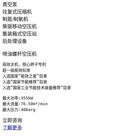
真空泵
往复式压缩机
制氮/制氧机
柴驱移动空压机
集装箱式空压站
后处理设备
喷油螺杆空压机
高效主机，核心转子专利

超一级能效标准

入选国家“能效之星”目录

入选“国家节能推荐”目录

入选“国家工业节能技术装备推荐“目录

最大功率:355kW 

最大流量:76.50m³/min

最大压力:40barg
立即咨询
了解更多