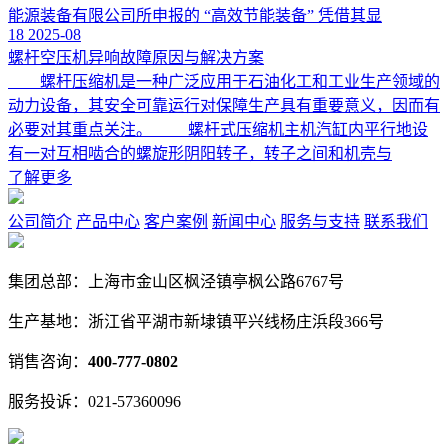
能源装备有限公司所申报的 “高效节能装备” 凭借其显
18
2025-08
螺杆空压机异响故障原因与解决方案
螺杆压缩机是一种广泛应用于石油化工和工业生产领域的
动力设备，其安全可靠运行对保障生产具有重要意义，因而有
必要对其重点关注。 螺杆式压缩机主机汽缸内平行地设
有一对互相啮合的螺旋形阴阳转子，转子之间和机壳与
了解更多
公司简介
产品中心
客户案例
新闻中心
服务与支持
联系我们
集团总部：上海市金山区枫泾镇亭枫公路6767号
生产基地：浙江省平湖市新埭镇平兴线杨庄浜段366号
销售咨询：
400-777-0802
服务投诉：021-57360096