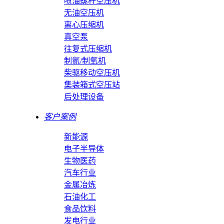
喷油螺杆空压机
无油空压机
离心压缩机
真空泵
往复式压缩机
制氮/制氧机
柴驱移动空压机
集装箱式空压站
后处理设备
客户案例
新能源
电子半导体
生物医药
汽车行业
金属冶炼
石油化工
食品饮料
发电行业