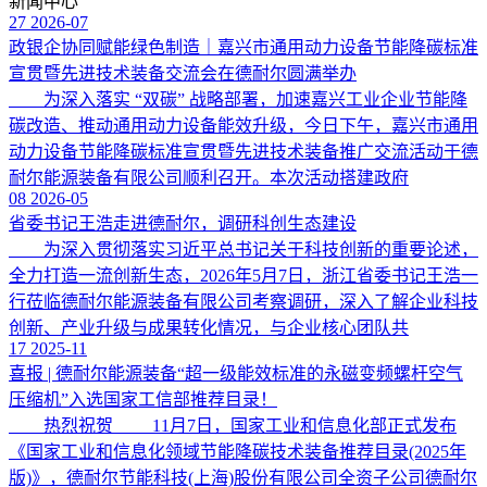
新闻中心
27
2026-07
政银企协同赋能绿色制造｜嘉兴市通用动力设备节能降碳标准
宣贯暨先进技术装备交流会在德耐尔圆满举办
为深入落实 “双碳” 战略部署，加速嘉兴工业企业节能降
碳改造、推动通用动力设备能效升级，今日下午，嘉兴市通用
动力设备节能降碳标准宣贯暨先进技术装备推广交流活动于德
耐尔能源装备有限公司顺利召开。本次活动搭建政府
08
2026-05
省委书记王浩走进德耐尔，调研科创生态建设
为深入贯彻落实习近平总书记关于科技创新的重要论述，
全力打造一流创新生态，2026年5月7日，浙江省委书记王浩一
行莅临德耐尔能源装备有限公司考察调研，深入了解企业科技
创新、产业升级与成果转化情况，与企业核心团队共
17
2025-11
喜报 | 德耐尔能源装备“超一级能效标准的永磁变频螺杆空气
压缩机”入选国家工信部推荐目录！
热烈祝贺 11月7日，国家工业和信息化部正式发布
《国家工业和信息化领域节能降碳技术装备推荐目录(2025年
版)》，德耐尔节能科技(上海)股份有限公司全资子公司德耐尔