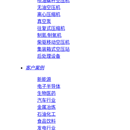
喷油螺杆空压机
无油空压机
离心压缩机
真空泵
往复式压缩机
制氮/制氧机
柴驱移动空压机
集装箱式空压站
后处理设备
客户案例
新能源
电子半导体
生物医药
汽车行业
金属冶炼
石油化工
食品饮料
发电行业