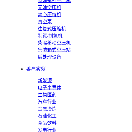
喷油螺杆空压机
无油空压机
离心压缩机
真空泵
往复式压缩机
制氮/制氧机
柴驱移动空压机
集装箱式空压站
后处理设备
客户案例
新能源
电子半导体
生物医药
汽车行业
金属冶炼
石油化工
食品饮料
发电行业