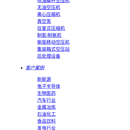
喷油螺杆空压机
无油空压机
离心压缩机
真空泵
往复式压缩机
制氮/制氧机
柴驱移动空压机
集装箱式空压站
后处理设备
客户案例
新能源
电子半导体
生物医药
汽车行业
金属冶炼
石油化工
食品饮料
发电行业