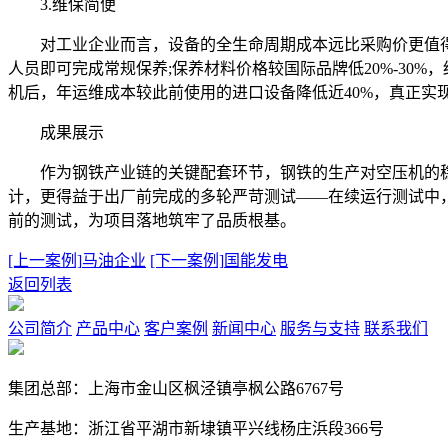
3.维保简便
对工业企业而言，设备的全生命周期成本远比采购价更值得关
人员即可完成常规保养;保养材料价格较国际品牌低20%-30
机后，年运维成本较此前使用的进口设备降低近40%，真正实现
成果展示
作为钢铁产业链的关键配套环节，钢铁的生产对空压机的稳定
计，更得益于出厂前完成的多轮严苛测试——在续运行测试中
前的测试，为项目落地筑牢了品质根基。
[上一案例]
马油企业
[下一案例]
国能发电
返回列表
公司简介
产品中心
客户案例
新闻中心
服务与支持
联系我们
集团总部：上海市金山区枫泾镇亭枫公路6767号
生产基地：浙江省平湖市新埭镇平兴线杨庄浜段366号