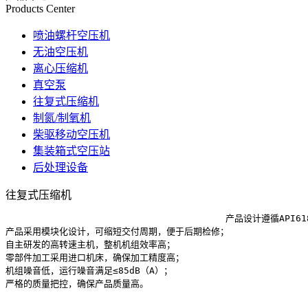
Products Center
喷油螺杆空压机
无油空压机
离心压缩机
真空泵
往复式压缩机
制氮/制氧机
柴驱移动空压机
集装箱式空压站
后处理设备
往复式压缩机
					产品设计遵循API618标准，技术研发能力领先国内其他厂家；

产品采用模块化设计，可缩短交付周期，便于后期检修；

自主研发的高转速主机，整机机组效率高；

零部件加工采用进口机床，确保加工精度高；

机组噪音低，运行噪音满足≤85dB（A）；

严格的质量把控，确保产品质量高。
