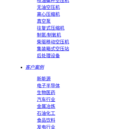
喷油螺杆空压机
无油空压机
离心压缩机
真空泵
往复式压缩机
制氮/制氧机
柴驱移动空压机
集装箱式空压站
后处理设备
客户案例
新能源
电子半导体
生物医药
汽车行业
金属冶炼
石油化工
食品饮料
发电行业