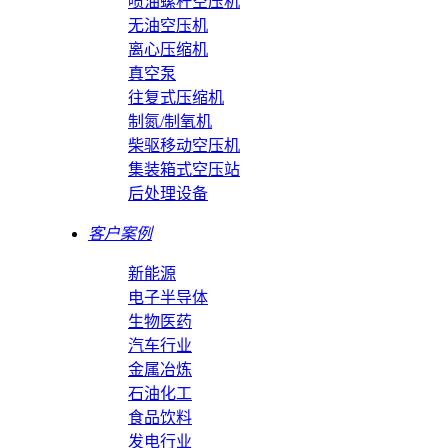
喷油螺杆空压机
无油空压机
离心压缩机
真空泵
往复式压缩机
制氮/制氧机
柴驱移动空压机
集装箱式空压站
后处理设备
客户案例
新能源
电子半导体
生物医药
汽车行业
金属冶炼
石油化工
食品饮料
发电行业