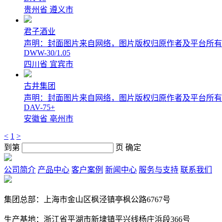
贵州省 遵义市
君子酒业
声明：封面图片来自网络，图片版权归原作者及平台所有
DWW-30/1.05
四川省 宜宾市
古井集团
声明：封面图片来自网络，图片版权归原作者及平台所有
DAV-75+
安徽省 亳州市
<
1
>
到第
页
确定
公司简介
产品中心
客户案例
新闻中心
服务与支持
联系我们
集团总部：上海市金山区枫泾镇亭枫公路6767号
生产基地：浙江省平湖市新埭镇平兴线杨庄浜段366号